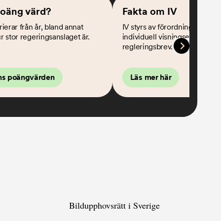
poäng värd?
Fakta om IV
ierar från år, bland annat
IV styrs av förordningen (SFS
 stor regeringsanslaget är.
individuell visningsersättning
regleringsbrev.
ns poängvärden
Läs mer här
Bildupphovsrätt i Sverige