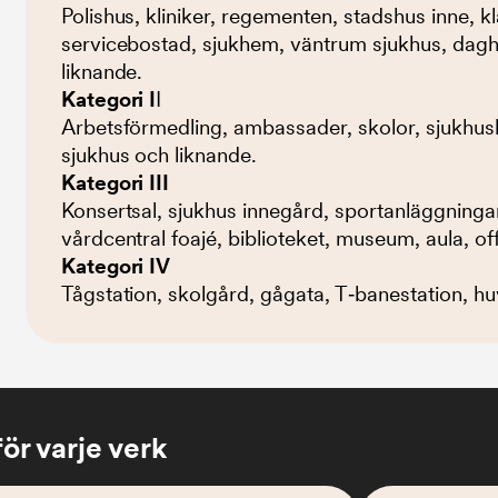
Polishus, kliniker, regementen, stadshus inne, k
servicebostad, sjukhem, väntrum sjukhus, dag
liknande.
Kategori I
I
Arbetsförmedling, ambassader, skolor, sjukhusko
sjukhus och liknande.
Kategori III
Konsertsal, sjukhus innegård, sportanläggningar
vårdcentral foajé, biblioteket, museum, aula, of
Kategori IV
Tågstation, skolgård, gågata, T‐banestation, hu
ör varje verk