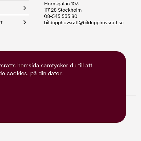
Hornsgatan 103
117 28 Stockholm
08-545 533 80
er
bildupphovsratt@bildupphovsratt.se
rätts hemsida samtycker du till att
de cookies, på din dator.
ch Erica Jacobson