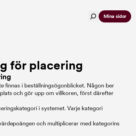
Mina sidor
g för placering
ring
nte finnas i beställningsögonblicket. Någon ber
plats och gör upp om villkoren, först därefter
eringskategori i systemet. Varje kategori
n värdepoängen och multiplicerar med kategorins