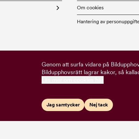
Om cookies
Hantering av personuppgift
Genom att surfa vidare på Bildupphovs
Bildupphovsrätt lagrar kakor, så kalla
Läs mer om cookies här
Jag samtycker
Nej tack
:
Studio Daniela Juvall
.
Webbyrå:
Happiness
.
Illustrationer: Nils Jarlsbo o