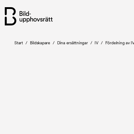
Hoppa
Länkstig
Start
/
Bildskapare
/
Dina ersättningar
/
IV
/
Fördelning av I
till
huvudinnehåll