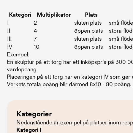
Kategori
Multiplikator
Plats
I
2
sluten plats
små flöd
II
4
öppen plats
stora flö
III
7
sluten plats
små flöd
IV
10
öppen plats
stora flö
Exempel:
En skulptur på ett torg har ett inköpspris på 300 0
värdepoäng.
Placeringen på ett torg har en kategori IV som ger e
Verkets totala poäng blir därmed 8x10= 80 poäng.
Kategorier
Nedanstående är exempel på platser inom respe
Kategori I