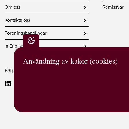
Om oss
Remissvar
Kontakta oss
Föreningshandlingar
In English
Integritetsinställningar
Användning av kakor (cookies)
Följ oss i sociala medier
Visuell identitet