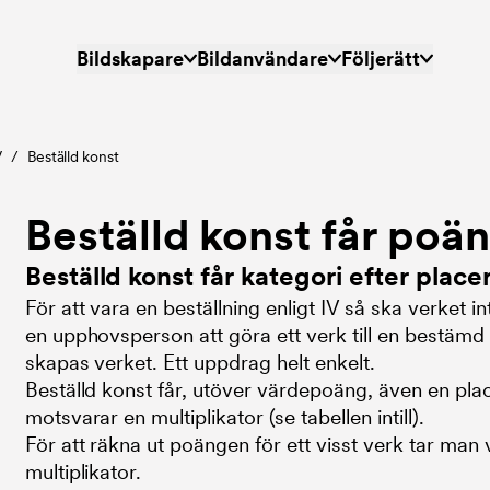
Huvudmeny
Bildskapare
Bildanvändare
Följerätt
V
/
Beställd konst
Beställd konst får poän
Beställd konst får kategori efter place
För att vara en beställning enligt IV så ska verket i
en upphovsperson att göra ett verk till en bestämd 
skapas verket. Ett uppdrag helt enkelt.
Beställd konst får, utöver värdepoäng, även en plac
motsvarar en multiplikator (se tabellen intill).
För att räkna ut poängen för ett visst verk tar ma
multiplikator.