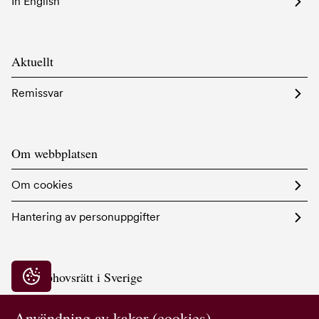
In English
Aktuellt
Remissvar
Om webbplatsen
Om cookies
Hantering av personuppgifter
Bildupphovsrätt i Sverige
Integritetsinställningar
Hornsgatan 103
117 28 Stockholm
Användning av kakor (cookies)