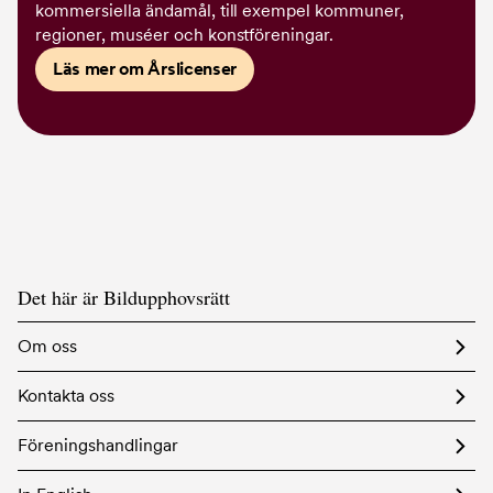
kommersiella ändamål, till exempel kommuner,
regioner, muséer och konstföreningar.
Läs mer om Årslicenser
Det här är Bildupphovsrätt
Om oss
Kontakta oss
Föreningshandlingar