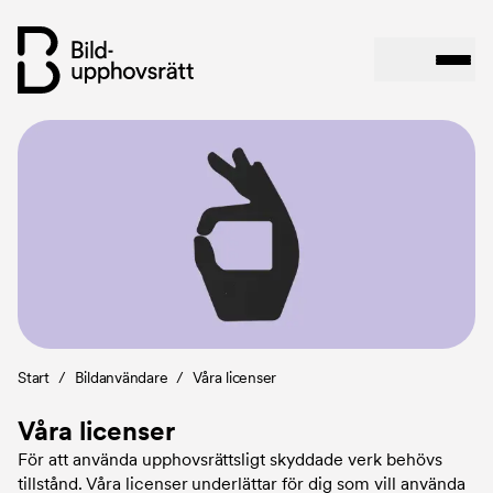
Hoppa
Bild
till
huvudinnehåll
Länkstig
Start
/
Bildanvändare
/
Våra licenser
Våra licenser
För att använda upphovsrättsligt skyddade verk behövs
tillstånd. Våra licenser underlättar för dig som vill använda