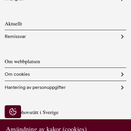
Aktuellt
Remissvar
Om webbplatsen
Om cookies
Hantering av personuppgifter
Bildupphovsrätt i Sverige
Integritetsinställningar
Hornsgatan 103
117 28 Stockholm
Användning av kakor (cookies)