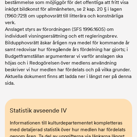
bestämmelse som möjliggör för det offentliga att fritt visa
inköpt bildkonst för allmänheten, se 2 kap. 20 § i lagen
(1960:729) om upphovsrätt till litterära och konstnärliga
verk.
Anslaget styrs av förordningen (SFS 1996:1605) om
individuell visningsersättning och ett regleringsbrev.
Bildupphovsrätt äskar årligen nya medel för kommande år
samt redovisar hur föregående års fördelning har gjorts; i
Budgetframställan argumenterar vi varför anslagen ska
höjas och i Redogörelsen över medlens användning
beskriver vi hur medlen har fördelats och på vilka grunder.
Aktuella dokument finns att ladda ner i längst ner på denna
sida.
Statistik avseende IV
Informationen till kulturdepartementet kompletteras
med detaljerad statistik över hur medlen har fördelats
genom åren. Ta del av uppgifterna via länkarna längst