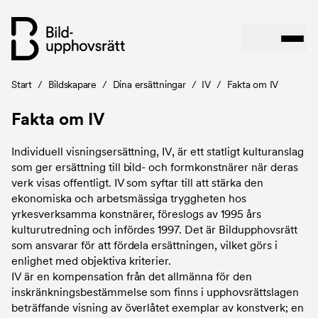
Länkstig
Start
/
Bildskapare
/
Dina ersättningar
/
IV
/
Fakta om IV
Hoppa
till
Fakta om IV
huvudinnehåll
Individuell visningsersättning, IV, är ett statligt kulturanslag
som ger ersättning till bild- och formkonstnärer när deras
verk visas offentligt. IV som syftar till att stärka den
ekonomiska och arbetsmässiga tryggheten hos
yrkesverksamma konstnärer, föreslogs av 1995 års
kulturutredning och infördes 1997. Det är Bildupphovsrätt
som ansvarar för att fördela ersättningen, vilket görs i
enlighet med objektiva kriterier.
IV är en kompensation från det allmänna för den
inskränkningsbestämmelse som finns i upphovsrättslagen
beträffande visning av överlåtet exemplar av konstverk; en