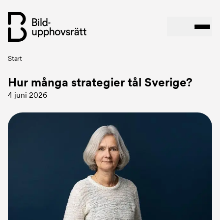
Länkstig
Start
Hoppa
till
Hur många strategier tål Sverige?
huvudinnehåll
4 juni 2026
Bild