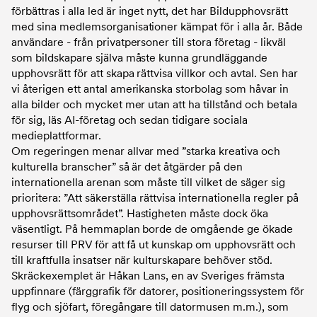
förbättras i alla led är inget nytt, det har Bildupphovsrätt
med sina medlemsorganisationer kämpat för i alla år. Både
användare - från privatpersoner till stora företag - likväl
som bildskapare själva måste kunna grundläggande
upphovsrätt för att skapa rättvisa villkor och avtal. Sen har
vi återigen ett antal amerikanska storbolag som håvar in
alla bilder och mycket mer utan att ha tillstånd och betala
för sig, läs AI-företag och sedan tidigare sociala
medieplattformar.
Om regeringen menar allvar med ”starka kreativa och
kulturella branscher” så är det åtgärder på den
internationella arenan som måste till vilket de säger sig
prioritera: ”Att säkerställa rättvisa internationella regler på
upphovsrättsområdet”. Hastigheten måste dock öka
väsentligt. På hemmaplan borde de omgående ge ökade
resurser till PRV för att få ut kunskap om upphovsrätt och
till kraftfulla insatser när kulturskapare behöver stöd.
Skräckexemplet är Håkan Lans, en av Sveriges främsta
uppfinnare (färggrafik för datorer, positioneringssystem för
flyg och sjöfart, föregångare till datormusen m.m.), som