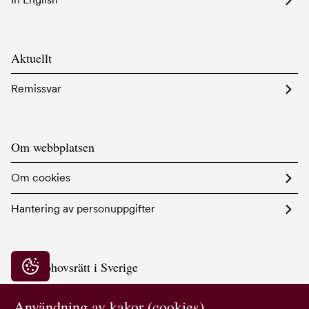
Aktuellt
Remissvar
Om webbplatsen
Om cookies
Hantering av personuppgifter
Bildupphovsrätt i Sverige
Integritetsinställningar
Hornsgatan 103
117 28 Stockholm
Användning av kakor (cookies)