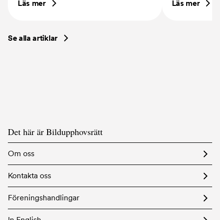
Hur många strategier tål Sverige?
Döden, döden
Se alla artiklar
Det här är Bildupphovsrätt
Om oss
Kontakta oss
Föreningshandlingar
In English