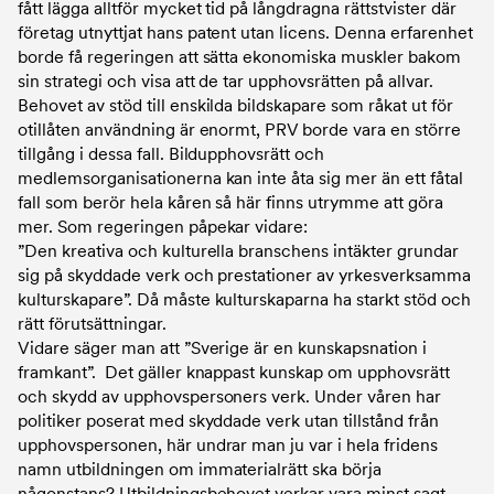
fått lägga alltför mycket tid på långdragna rättstvister där
företag utnyttjat hans patent utan licens. Denna erfarenhet
borde få regeringen att sätta ekonomiska muskler bakom
sin strategi och visa att de tar upphovsrätten på allvar.
Behovet av stöd till enskilda bildskapare som råkat ut för
otillåten användning är enormt, PRV borde vara en större
tillgång i dessa fall. Bildupphovsrätt och
medlemsorganisationerna kan inte åta sig mer än ett fåtal
fall som berör hela kåren så här finns utrymme att göra
mer. Som regeringen påpekar vidare:
”Den kreativa och kulturella branschens intäkter grundar
sig på skyddade verk och prestationer av yrkesverksamma
kulturskapare”. Då måste kulturskaparna ha starkt stöd och
rätt förutsättningar.
Vidare säger man att ”Sverige är en kunskapsnation i
framkant”. Det gäller knappast kunskap om upphovsrätt
och skydd av upphovspersoners verk. Under våren har
politiker poserat med skyddade verk utan tillstånd från
upphovspersonen, här undrar man ju var i hela fridens
namn utbildningen om immaterialrätt ska börja
någonstans? Utbildningsbehovet verkar vara minst sagt