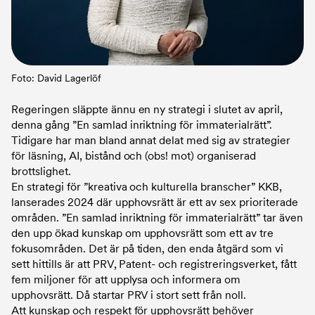
Foto: David Lagerlöf
Regeringen släppte ännu en ny strategi i slutet av april,
denna gång ”En samlad inriktning för immaterialrätt”.
Tidigare har man bland annat delat med sig av strategier
för läsning, AI, bistånd och (obs! mot) organiserad
brottslighet.
En strategi för ”kreativa och kulturella branscher” KKB,
lanserades 2024 där upphovsrätt är ett av sex prioriterade
områden. ”En samlad inriktning för immaterialrätt” tar även
den upp ökad kunskap om upphovsrätt som ett av tre
fokusområden. Det är på tiden, den enda åtgärd som vi
sett hittills är att PRV, Patent- och registreringsverket, fått
fem miljoner för att upplysa och informera om
upphovsrätt. Då startar PRV i stort sett från noll.
Att kunskap och respekt för upphovsrätt behöver