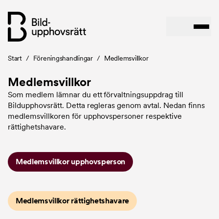
Länkstig
Start
/
Föreningshandlingar
/
Medlemsvillkor
Hoppa
till
Medlemsvillkor
huvudinnehåll
Som medlem lämnar du ett förvaltningsuppdrag till
Bildupphovsrätt. Detta regleras genom avtal. Nedan finns
medlemsvillkoren för upphovspersoner respektive
rättighetshavare.
Medlemsvillkor upphovsperson
Medlemsvillkor rättighetshavare