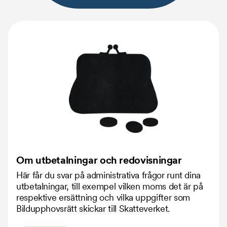
verksamhetsberättelse
uppgifter.
Kopieringsunderlag, arbetsböcker,
Kopiera länk till frågan
övningsböcker
(Även bok om syftet med
utgivningen är att kopieras ur)
Ingen ersättning utgår för material som inte
omfattas av vid varje tillfälle gällande
kopieringsavtal.
** Betraktas som litterära verk enligt
upphovsrättslagen
Kopiera länk till frågan
Om utbetalningar och redovisningar
Här får du svar på administrativa frågor runt dina
utbetalningar, till exempel vilken moms det är på
respektive ersättning och vilka uppgifter som
Bildupphovsrätt skickar till Skatteverket.