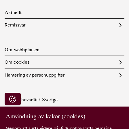
Aktuellt
Remissvar
Om webbplatsen
Om cookies
Hantering av personuppgifter
Bildupphovsrätt i Sverige
Integritetsinställningar
Hornsgatan 103
117 28 Stockholm
Användning av kakor (cookies)
08-545 533 80
bildupphovsratt@bildupphovsratt.se
Genom att surfa vidare på Bildupphovsrätts hemsida