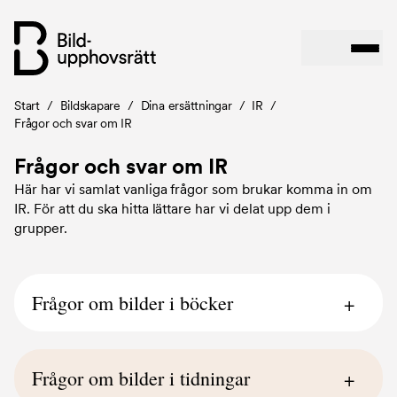
Länkstig
Start
/
Bildskapare
/
Dina ersättningar
/
IR
/
Hoppa
Frågor och svar om IR
till
huvudinnehåll
Frågor och svar om IR
Här har vi samlat vanliga frågor som brukar komma in om
IR. För att du ska hitta lättare har vi delat upp dem i
grupper.
Frågor om bilder i böcker
Måste boken ha ISBN-nummer för att vara
berättigad IR?
Frågor om bilder i tidningar