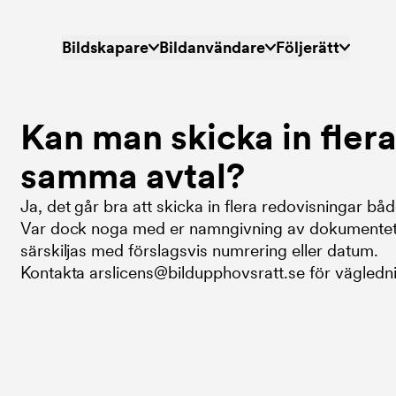
Huvudmeny
Bildskapare
Bildanvändare
Följerätt
Kan man skicka in fler
samma avtal?
Ja, det går bra att skicka in flera redovisningar båd
Var dock noga med er namngivning av dokumentet
särskiljas med förslagsvis numrering eller datum.
Kontakta arslicens@bildupphovsratt.se för vägledn