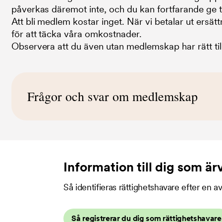
påverkas däremot inte, och du kan fortfarande ge til
Att bli medlem kostar inget. När vi betalar ut ersä
för att täcka våra omkostnader.
Observera att du även utan medlemskap har rätt till
Frågor och svar om medlemskap
Vilka ersättningar får jag som medlem jämfört med o
Information till dig som är
Ersättning
Hur gör jag om jag vill avsluta mitt medlemskap?
IR
Så identifieras rättighetshavare efter en 
Du kan när som helst säga upp ditt medlemska
IV
förvaltningsuppdrag avseende kategorier av rä
SVT/UR-avtal
skriftligen (per post eller e-post) och uppsägn
Så registrerar du dig som rättighetshavare