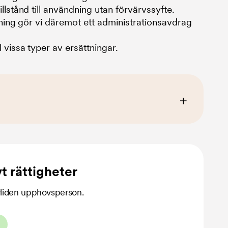
lstånd till användning utan förvärvssyfte.
ttning gör vi däremot ett administrationsavdrag
 vissa typer av ersättningar.
m jag inte är medlem i Bildupphovsrätt?
Alla
vt rättigheter
Medlemmar
bildskapare
✔
✔
avliden upphovsperson.
p. Du kan även begränsa ditt
✔
✔
ttigheter och typer av verk. Det måste göras
✔
✔
ingstid är sex månader.