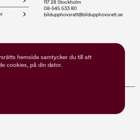
117 28 Stockholm
08-545 533 80
er
bildupphovsratt@bildupphovsratt.se
rätts hemsida samtycker du till att
de cookies, på din dator.
ch Erica Jacobson