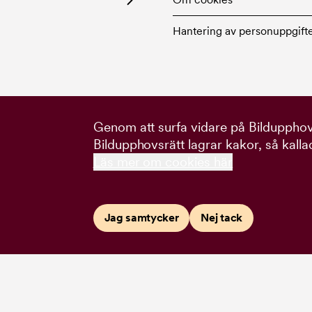
Hantering av personuppgift
Genom att surfa vidare på Bildupphovs
Bildupphovsrätt lagrar kakor, så kalla
Läs mer om cookies här
Jag samtycker
Nej tack
:
Studio Daniela Juvall
.
Webbyrå:
Happiness
.
Illustrationer: Nils Jarlsbo o