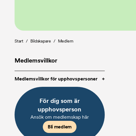
Länkstig
Start
/
Bildskapare
/
Medlem
Medlemsvillkor
Medlemsvillkor för upphovspersoner
Som medlem lämnar du ett
förvaltningsuppdrag till Bildupphovsrätt.
För dig som är
Detta regleras genom avtal.
Läs
upphovsperson
avtalsvillkoren för upphovspersoner här
.
Ansök om medlemskap här
Bli medlem