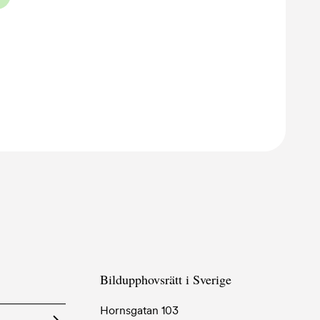
✔
✔
✔
✔
g
✔
✔
✔
✖
seende TV- och
✔
✖
icenser - Bildavtal
✔
✖
Bildupphovsrätt i Sverige
Hornsgatan 103